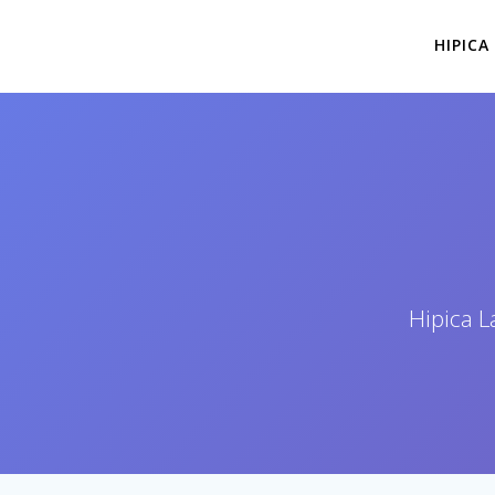
Saltar
al
HIPICA
contenido
Hipica L